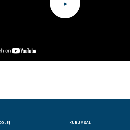
KOLEJI
KURUMSAL