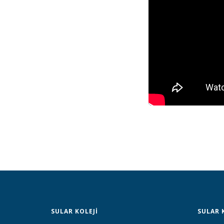
SULAR KOLEJİ
SULAR 